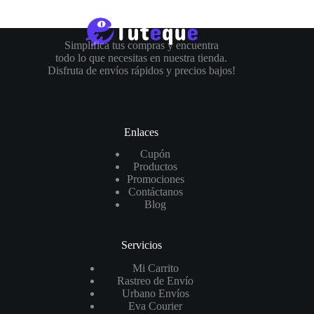
Simplifica tus compras y encuentra
todo lo que necesitas en nuestra tienda.
Disfruta de envíos rápidos y precios bajos!
Enlaces
Cupón
Productos
Promociones
Contáctanos
Blog
Servicios
Mi Carrito
Rastreo de Envío
Urbano Envíos
Eva Courier