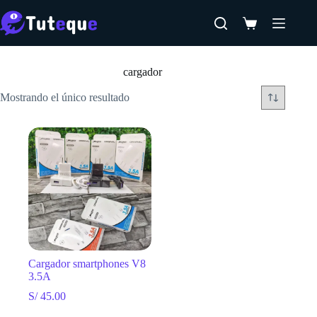
Saltar
al
Carro
contenido
de
Inicio
compra
cargador
Mostrando el único resultado
Cargador smartphones V8
3.5A
S/
45.00