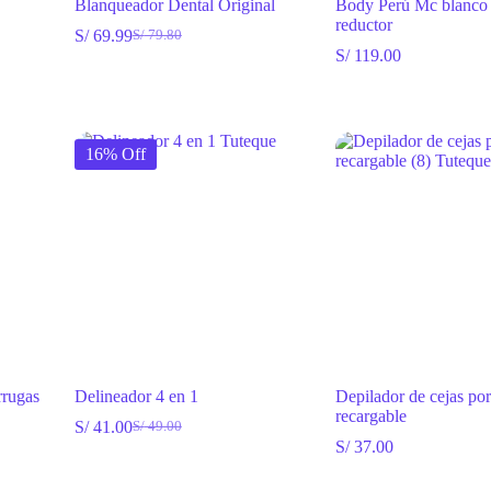
Blanqueador Dental Original
Body Perú Mc blanco 
reductor
S/
69.99
S/
79.80
El
El
S/
119.00
precio
precio
original
actual
era:
es:
S/ 79.80.
S/ 69.99.
16% Off
rugas
Delineador 4 en 1
Depilador de cejas port
recargable
S/
41.00
S/
49.00
El
El
S/
37.00
precio
precio
original
actual