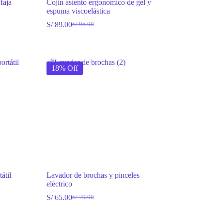
faja
Cojín asiento ergonómico de gel y
espuma viscoelástica
S/
89.00
S/
95.00
El
El
precio
precio
original
actual
era:
es:
S/ 95.00.
S/ 89.00.
18% Off
átil
Lavador de brochas y pinceles
eléctrico
S/
65.00
S/
79.00
El
El
precio
precio