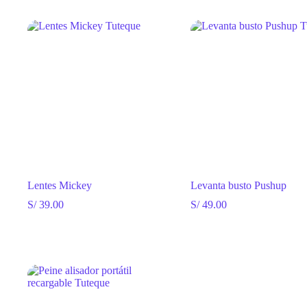
original
actual
era:
es:
era:
es:
S/ 85.00.
S/ 75.00.
S/ 95.00.
S/ 89.00.
Lentes Mickey
Levanta busto Pushup
S/
39.00
S/
49.00