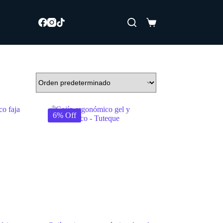
Carro
de
compra
6% Off