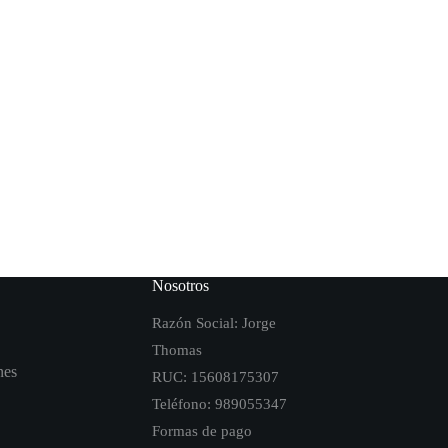
Nosotros
Razón Social: Jorge
Thomas
nes
RUC: 15608175307
Teléfono: 989055347
Formas de pago