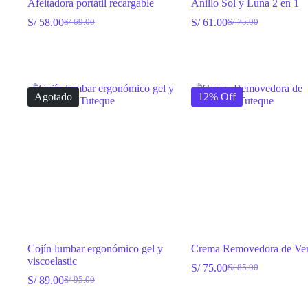
Afeitadora portátil recargable
Anillo Sol y Luna 2 en 1
S/
58.00
S/
61.00
S/
69.00
S/
75.00
El
El
El
El
precio
precio
precio
precio
original
actual
original
actual
era:
es:
era:
es:
S/ 69.00.
S/ 58.00.
S/ 75.00.
S/ 61.00.
Agotado
12% Off
Cojín lumbar ergonómico gel y
Crema Removedora de Ver
viscoelastic
S/
75.00
S/
85.00
El
El
S/
89.00
S/
95.00
El
El
precio
precio
precio
precio
original
actual