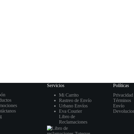
Servicios
Políticas
pón
Mi Carrito
Privacidad
ductos
Rastreo de Envío
Términos
mociones
Urbano Envíos
Envío
táctanos
Eva Courier
Devolucio
g
Libro de
Reclamaciones