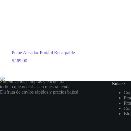
Peine Alisador Portátil Recargable
S/
69.00
Simplifica tus compras y encuentra
Enlaces
todo lo que necesitas en nuestra tienda.
Disfruta de envíos rápidos y precios bajos!
Cu
Pro
Pro
Con
Blo