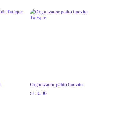
original
actual
era:
es:
S/ 79.00.
S/ 65.00.
l
Organizador patito huevito
S/
36.00