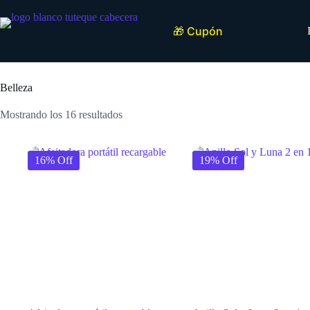
Saltar
al
contenido
🎁 Cupón
Inicio
Belleza
Mostrando los 16 resultados
16% Off
19% Off