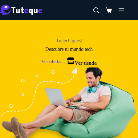
Saltar
al
Carro
contenido
de
compra
Tu tech quest
Descubre tu mundo tech
Ver ofertas
Ver tienda