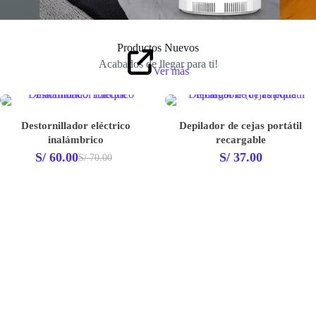
Productos Nuevos
Acabados de llegar para ti!
Ver más
ador eléctrico
Depilador de cejas portátil
Tapete m
ámbrico
recargable
S/
7
00
S/
37.00
S/
70.00
El
El
precio
precio
original
actual
era:
es:
S/ 70.00.
S/ 60.00.