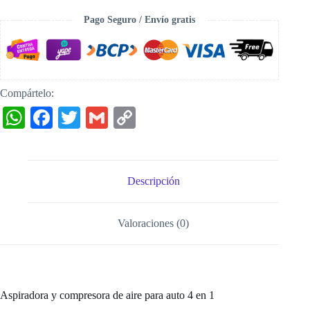
de
aire
Pago Seguro / Envío gratis
para
auto
4
en
1
cantidad
Compártelo:
W
Fa
T
G
C
ha
ce
wi
m
op
ts
bo
tte
ail
y
A
ok
r
Li
Descripción
pp
nk
Valoraciones (0)
Aspiradora y compresora de aire para auto 4 en 1