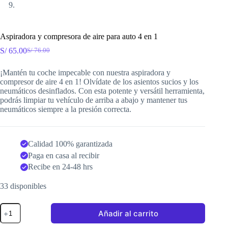
Aspiradora y compresora de aire para auto 4 en 1
S/
65.00
S/
76.00
El
El
precio
precio
¡Mantén tu coche impecable con nuestra aspiradora y
original
actual
compresor de aire 4 en 1! Olvídate de los asientos sucios y los
era:
es:
neumáticos desinflados. Con esta potente y versátil herramienta,
S/ 76.00.
S/ 65.00.
podrás limpiar tu vehículo de arriba a abajo y mantener tus
neumáticos siempre a la presión correcta.
Calidad 100% garantizada
Paga en casa al recibir
Recibe en 24-48 hrs
33 disponibles
Aspiradora
Añadir al carrito
y
compresora