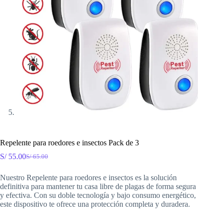
Repelente para roedores e insectos Pack de 3
S/
55.00
S/
65.00
El
El
precio
precio
Nuestro Repelente para roedores e insectos es la solución
original
actual
definitiva para mantener tu casa libre de plagas de forma segura
era:
es:
y efectiva. Con su doble tecnología y bajo consumo energético,
S/ 65.00.
S/ 55.00.
este dispositivo te ofrece una protección completa y duradera.