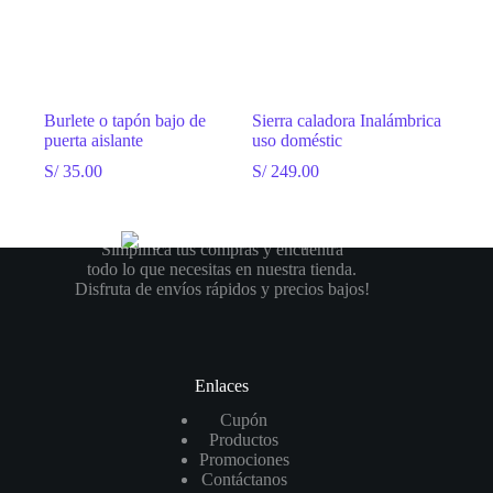
Burlete o tapón bajo de
Sierra caladora Inalámbrica
puerta aislante
uso doméstic
S/
35.00
S/
249.00
Simplifica tus compras y encuentra
todo lo que necesitas en nuestra tienda.
Disfruta de envíos rápidos y precios bajos!
Enlaces
Cupón
Productos
Promociones
Contáctanos