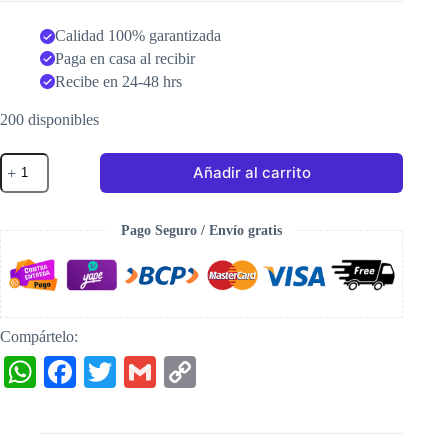
Calidad 100% garantizada
Paga en casa al recibir
Recibe en 24-48 hrs
200 disponibles
Repelente
Añadir al carrito
para
roedores
e
insectos
Pago Seguro / Envío gratis
Pack
de
3
cantidad
Compártelo:
W
Fa
T
G
C
ha
ce
wi
m
op
ts
bo
tte
ail
y