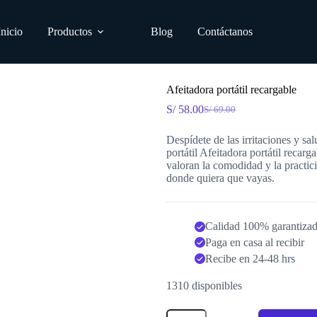
Inicio
Productos
Blog
Contáctanos
Afeitadora portátil recargable
S/
58.00
S/
69.00
El
El
precio
precio
Despídete de las irritaciones y sal
original
actual
portátil Afeitadora portátil reca
era:
es:
valoran la comodidad y la practic
S/ 69.00.
S/ 58.00.
donde quiera que vayas.
Calidad 100% garantiza
Paga en casa al recibir
Recibe en 24-48 hrs
1310 disponibles
Afeitadora