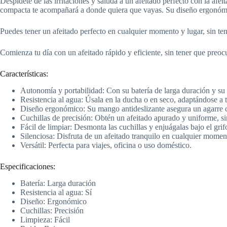
Despídete de las irritaciones y saluda a un afeitado perfecto con la afe
compacta te acompañará a donde quiera que vayas. Su diseño ergonómico
Puedes tener un afeitado perfecto en cualquier momento y lugar, sin ten
Comienza tu día con un afeitado rápido y eficiente, sin tener que preocu
Características:
Autonomía y portabilidad: Con su batería de larga duración y su 
Resistencia al agua: Úsala en la ducha o en seco, adaptándose a tu
Diseño ergonómico: Su mango antideslizante asegura un agarre
Cuchillas de precisión: Obtén un afeitado apurado y uniforme, sin
Fácil de limpiar: Desmonta las cuchillas y enjuágalas bajo el gri
Silenciosa: Disfruta de un afeitado tranquilo en cualquier moment
Versátil: Perfecta para viajes, oficina o uso doméstico.
Especificaciones:
Batería: Larga duración
Resistencia al agua: Sí
Diseño: Ergonómico
Cuchillas: Precisión
Limpieza: Fácil