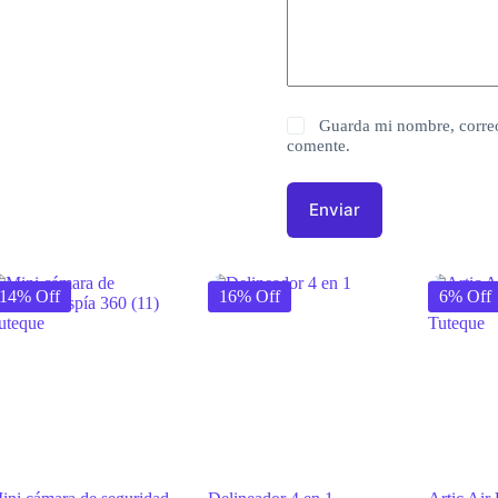
Guarda mi nombre, correo
comente.
Enviar
14% Off
16% Off
6% Off