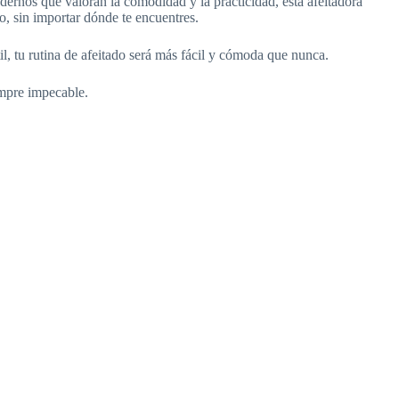
odernos que valoran la comodidad y la practicidad, esta afeitadora
, sin importar dónde te encuentres.
l, tu rutina de afeitado será más fácil y cómoda que nunca.
empre impecable.