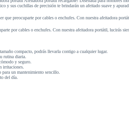
itadora portátil Afeitadora portátil recargable! Diseñada para hombres m
 y sus cuchillas de precisión te brindarán un afeitado suave y apurado
er que preocuparte por cables o enchufes. Con nuestra afeitadora portáti
parte por cables o enchufes. Con nuestra afeitadora portátil, lucirás si
tamaño compacto, podrás llevarla contigo a cualquier lugar.
 rutina diaria.
 cómodo y seguro.
 irritaciones.
fo para un mantenimiento sencillo.
o del día.