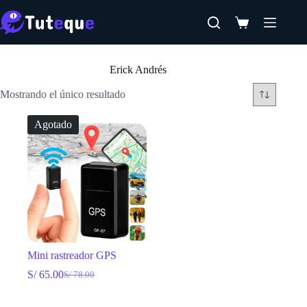
Saltar
al
Carro
contenido
de
Inicio
compra
Erick Andrés
Mostrando el único resultado
Agotado
Mini rastreador GPS
S/
65.00
S/
78.00
El
El
precio
precio
original
actual