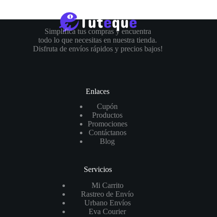
Simplifica tus compras y encuentra
todo lo que necesitas en nuestra tienda.
Disfruta de envíos rápidos y precios bajos!
Enlaces
Cupón
Productos
Promociones
Contáctanos
Blog
Servicios
Mi Carrito
Rastreo de Envío
Urbano Envíos
Eva Courier