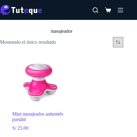
Saltar
al
Carro
contenido
de
Inicio
compra
masajeador
Mostrando el único resultado
Mini masajeador antiestrés
portátil
S/
25.00