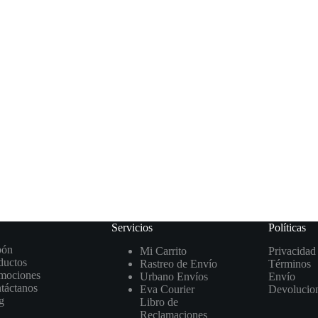
Servicios
Políticas
pón
Mi Carrito
Privacidad
ductos
Rastreo de Envío
Términos
mociones
Urbano Envíos
Envío
táctanos
Eva Courier
Devolucio
g
Libro de
Reclamaciones