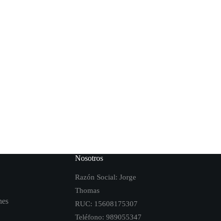
Nosotros
Razón Social: Jorge
Thomas
nes
RUC: 15608175307
Teléfono: 989055347