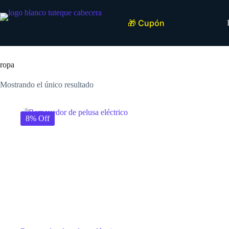
Saltar
al
contenido
🎁 Cupón
Inicio
ropa
Mostrando el único resultado
8% Off