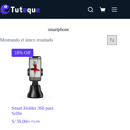
Saltar
al
Carro
contenido
de
Inicio
compra
smartphone
Mostrando el único resultado
18% Off
Smart Holder 360 para
Selfie
S/
59.00
S/
72.00
El
El
precio
precio