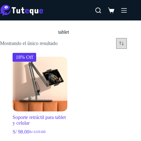
Saltar
al
Carro
contenido
de
Inicio
compra
tablet
Mostrando el único resultado
18% Off
Soporte retráctil para tablet
y celular
S/
98.00
S/
119.00
El
El
precio
precio