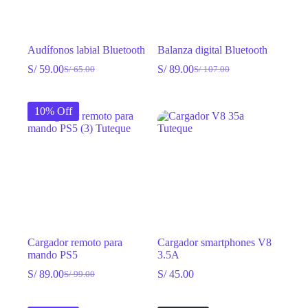
Audífonos labial Bluetooth
Balanza digital Bluetooth
S/
59.00
S/
89.00
S/
65.00
S/
107.00
El
El
El
El
precio
precio
precio
precio
original
actual
original
actual
10% Off
era:
es:
era:
es:
S/ 65.00.
S/ 59.00.
S/ 107.00.
S/ 89.00.
Cargador remoto para
Cargador smartphones V8
mando PS5
3.5A
S/
89.00
S/
45.00
S/
99.00
El
El
precio
precio
original
actual