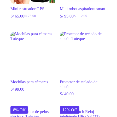
Mini rastreador GPS
Mini robot aspiradora smart
S/
65.00
S/
95.00
S/
78.00
S/
112.00
El
El
El
El
precio
precio
precio
precio
original
actual
original
actual
era:
es:
era:
es:
S/ 78.00.
S/ 65.00.
S/ 112.00.
S/ 95.00.
Mochilas para cámaras
Protector de teclado de
silicón
S/
99.00
S/
40.00
8% Off
12% Off