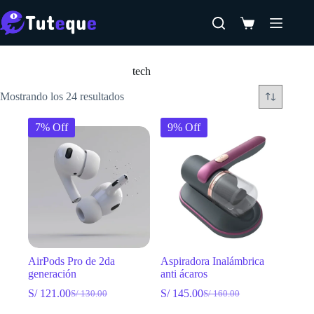
Saltar
al
Carro
contenido
de
Inicio
compra
tech
Mostrando los 24 resultados
7% Off
9% Off
AirPods Pro de 2da
Aspiradora Inalámbrica
generación
anti ácaros
S/
121.00
S/
145.00
S/
130.00
S/
160.00
El
El
El
El
precio
precio
precio
precio