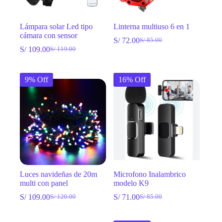
Lámpara solar Led tipo
Linterna multiuso 6 en 1
cámara con sensor
S/
72.00
S/
85.00
El
El
S/
109.00
S/
119.00
El
El
precio
precio
precio
precio
original
actual
original
actual
era:
es:
9% Off
16% Off
era:
es:
S/ 85.00.
S/ 72.00.
S/ 119.00.
S/ 109.00.
Luces navideñas de 20m
Microfono Inalambrico
multi con panel
modelo K9
S/
109.00
S/
71.00
S/
120.00
S/
85.00
El
El
El
El
precio
precio
precio
precio
original
actual
original
actual