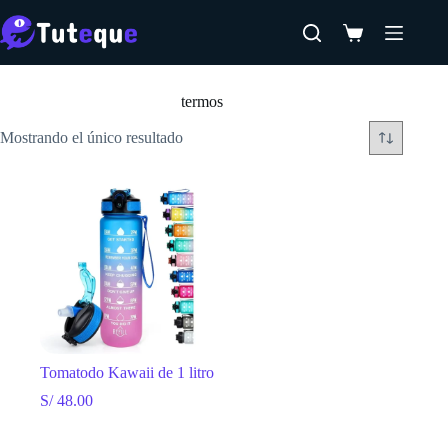
Saltar
al
Carro
contenido
de
Inicio
compra
termos
Mostrando el único resultado
Tomatodo Kawaii de 1 litro
S/
48.00