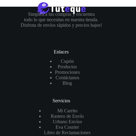
Simplifica tus compras y encuentra
todo lo que necesitas en nuestra tienda.
Disfruta de envíos rápidos y precios bajos!
Enlaces
Cupón
Productos
Promociones
Contáctanos
Blog
Servicios
Mi Carrito
Rastreo de Envío
Urbano Envíos
Eva Courier
Libro de Reclamaciones