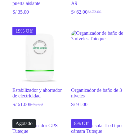
puerta aislante
A9
S/
35.00
S/
62.00
S/
72.00
El
El
precio
precio
original
actual
19% Off
era:
es:
S/ 72.00.
S/ 62.00.
Estabilizador y ahorrador
Organizador de baño de 3
de electricidad
niveles
S/
61.00
S/
91.00
S/
75.00
El
El
precio
precio
original
actual
Agotado
8% Off
era:
es:
S/ 75.00.
S/ 61.00.