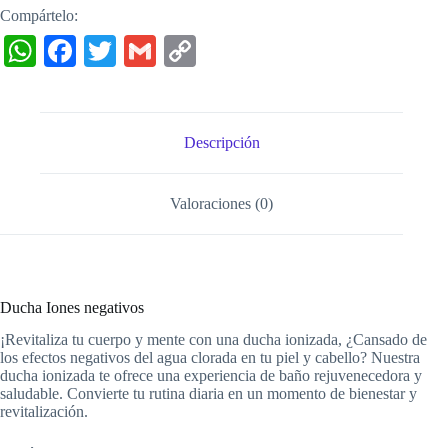
Compártelo:
W
Fa
T
G
C
ha
ce
wi
m
op
ts
bo
tte
ail
y
A
ok
r
Li
Descripción
pp
nk
Valoraciones (0)
Ducha Iones negativos
¡Revitaliza tu cuerpo y mente con una ducha ionizada, ¿Cansado de
los efectos negativos del agua clorada en tu piel y cabello? Nuestra
ducha ionizada te ofrece una experiencia de baño rejuvenecedora y
saludable. Convierte tu rutina diaria en un momento de bienestar y
revitalización.