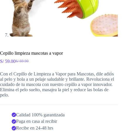
Cepillo limpieza mascotas a vapor
S/
59.00
S/
69.90
El
El
precio
precio
Con el Cepillo de Limpieza a Vapor para Mascotas, dile adiós
original
actual
al pelo y hola a un pelaje saludable y brillante. Revoluciona el
era:
es:
cuidado de tu mascota con nuestro cepillo a vapor innovador.
S/ 69.90.
S/ 59.00.
Elimina el pelo suelto, masajea la piel y reduce las bolas de
pelo.
Calidad 100% garantizada
Paga en casa al recibir
Recibe en 24-48 hrs