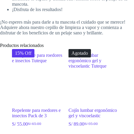
mascota.
¡Disfruta de los resultados!
¡No esperes más para darle a tu mascota el cuidado que se merece!
Adquiere ahora nuestro cepillo de limpieza a vapor y comienza a
disfrutar de los beneficios de un pelaje sano y brillante.
Productos relacionados
15% Off
Agotado
Repelente para roedores e
Cojín lumbar ergonómico
insectos Pack de 3
gel y viscoelastic
S/
55.00
S/
89.00
S/
65.00
S/
95.00
El
El
El
El
precio
precio
precio
precio