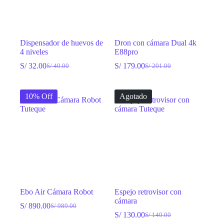
Dispensador de huevos de
Dron con cámara Dual 4k
4 niveles
E88pro
S/
32.00
S/
179.00
S/
40.00
S/
201.00
El
El
El
El
precio
precio
precio
precio
original
actual
original
actual
10% Off
Agotado
era:
es:
era:
es:
S/ 40.00.
S/ 32.00.
S/ 201.00.
S/ 179.00.
Ebo Air Cámara Robot
Espejo retrovisor con
cámara
S/
890.00
S/
989.00
El
El
S/
130.00
S/
140.00
precio
precio
El
El