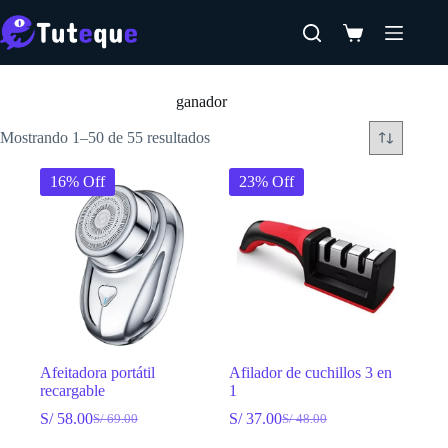
Saltar
al
Carro
contenido
de
Inicio
compra
ganador
Mostrando 1–50 de 55 resultados
16% Off
23% Off
Afeitadora portátil
Afilador de cuchillos 3 en
recargable
1
S/
58.00
S/
37.00
S/
69.00
S/
48.00
El
El
El
El
precio
precio
precio
precio