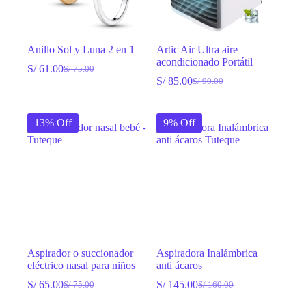
Anillo Sol y Luna 2 en 1
Artic Air Ultra aire
acondicionado Portátil
S/
61.00
S/
75.00
El
El
S/
85.00
S/
90.00
precio
precio
El
El
original
actual
precio
precio
era:
es:
original
actual
13% Off
9% Off
S/ 75.00.
S/ 61.00.
era:
es:
S/ 90.00.
S/ 85.00.
Aspirador o succionador
Aspiradora Inalámbrica
eléctrico nasal para niños
anti ácaros
S/
65.00
S/
145.00
S/
75.00
S/
160.00
El
El
El
El
precio
precio
precio
precio