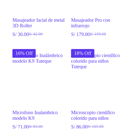
Masajeador facial de metal
Masajeador Pro con
3D Roller
infrarrojo
S/
30.00
S/
179.00
S/
42.00
S/
199.00
El
El
El
El
precio
precio
precio
precio
original
actual
original
actual
16% Off
18% Off
era:
es:
era:
es:
S/ 42.00.
S/ 30.00.
S/ 199.00.
S/ 179.00.
Microfono Inalambrico
Microscopio científico
modelo K9
colorido para niños
S/
71.00
S/
86.00
S/
85.00
S/
105.00
El
El
El
El
precio
precio
precio
precio