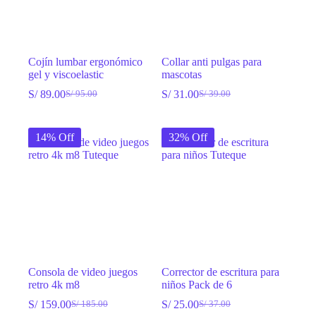
Cojín lumbar ergonómico
Collar anti pulgas para
gel y viscoelastic
mascotas
S/
89.00
S/
31.00
S/
95.00
S/
39.00
El
El
El
El
precio
precio
precio
precio
original
actual
original
actual
14% Off
32% Off
era:
es:
era:
es:
S/ 95.00.
S/ 89.00.
S/ 39.00.
S/ 31.00.
Consola de video juegos
Corrector de escritura para
retro 4k m8
niños Pack de 6
S/
159.00
S/
25.00
S/
185.00
S/
37.00
El
El
El
El