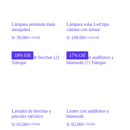
Lámpara premium mata
Lámpara solar Led tipo
mosquitos
cámara con sensor
S/
59.00
S/
109.00
S/
70.00
S/
119.00
El
El
El
El
precio
precio
precio
precio
original
actual
original
actual
18% Off
17% Off
era:
es:
era:
es:
S/ 70.00.
S/ 59.00.
S/ 119.00.
S/ 109.00.
Lavador de brochas y
Lentes con audífonos y
pinceles eléctrico
bluetooth
S/
65.00
S/
62.00
S/
79.00
S/
75.00
El
El
El
El