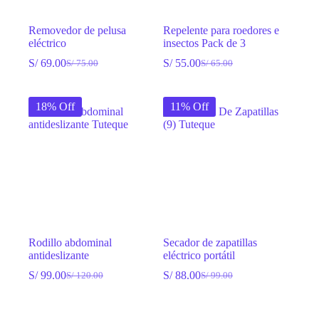
Removedor de pelusa
Repelente para roedores e
eléctrico
insectos Pack de 3
S/
69.00
S/
55.00
S/
75.00
S/
65.00
El
El
El
El
precio
precio
precio
precio
original
actual
original
actual
18% Off
11% Off
era:
es:
era:
es:
S/ 75.00.
S/ 69.00.
S/ 65.00.
S/ 55.00.
Rodillo abdominal
Secador de zapatillas
antideslizante
eléctrico portátil
S/
99.00
S/
88.00
S/
120.00
S/
99.00
El
El
El
El
precio
precio
precio
precio
original
actual
original
actual